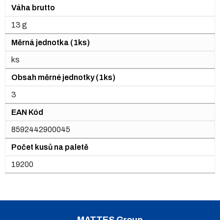
Váha brutto
13 g
Měrná jednotka (1ks)
ks
Obsah měrné jednotky (1ks)
3
EAN Kód
8592442900045
Počet kusů na paletě
19200