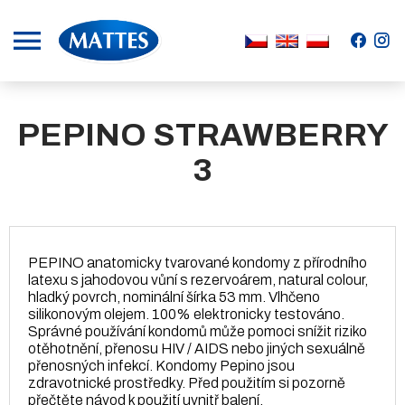
.
.
PEPINO STRAWBERRY
3
PEPINO anatomicky tvarované kondomy z přírodního
latexu s jahodovou vůní s rezervoárem, natural colour,
hladký povrch, nominální šírka 53 mm. Vlhčeno
silikonovým olejem. 100% elektronicky testováno.
Správné používání kondomů může pomoci snížit riziko
otěhotnění, přenosu HIV / AIDS nebo jiných sexuálně
přenosných infekcí. Kondomy Pepino jsou
zdravotnické prostředky. Před použitím si pozorně
přečtěte návod k použití uvnitř balení.