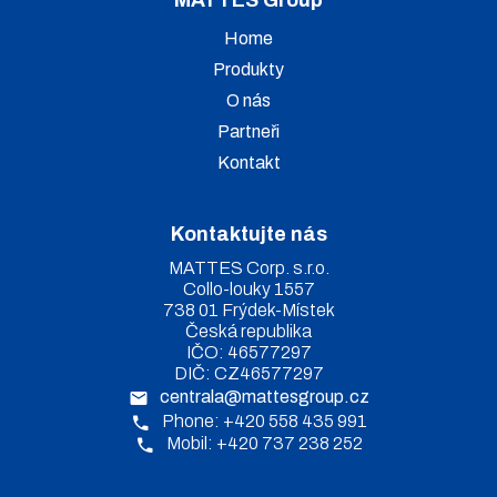
MATTES Group
Home
Produkty
O nás
Partneři
Kontakt
Kontaktujte nás
MATTES Corp. s.r.o.
Collo-louky 1557
738 01 Frýdek-Místek
Česká republika
IČO: 46577297
DIČ: CZ46577297
centrala@mattesgroup.cz
Phone: +420 558 435 991
Mobil: +420 737 238 252