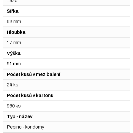
1825
Šířka
63 mm
Hloubka
17 mm
Výška
91 mm
Počet kusů v mezibalení
24 ks
Počet kusů v kartonu
960 ks
Typ - název
Pepino - kondomy