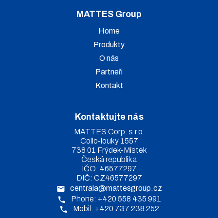
MATTES Group
Home
Produkty
O nás
Partneři
Kontakt
Kontaktujte nás
MATTES Corp. s.r.o.
Collo-louky 1557
738 01 Frýdek-Místek
Česká republika
IČO: 46577297
DIČ: CZ46577297
centrala@mattesgroup.cz
Phone: +420 558 435 991
Mobil: +420 737 238 252