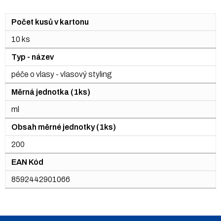
Počet kusů v kartonu
10 ks
Typ - název
péče o vlasy - vlasový styling
Měrná jednotka (1ks)
ml
Obsah měrné jednotky (1ks)
200
EAN Kód
8592442901066