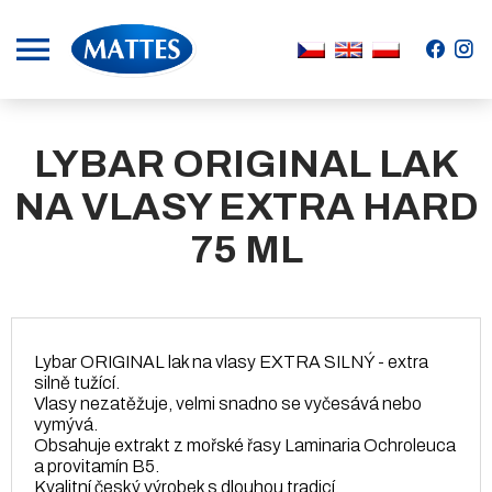
.
.
LYBAR ORIGINAL LAK
NA VLASY EXTRA HARD
75 ML
Lybar ORIGINAL lak na vlasy EXTRA SILNÝ - extra
silně tužící.
Vlasy nezatěžuje, velmi snadno se vyčesává nebo
vymývá.
Obsahuje extrakt z mořské řasy Laminaria Ochroleuca
a provitamín B5.
Kvalitní český výrobek s dlouhou tradicí.