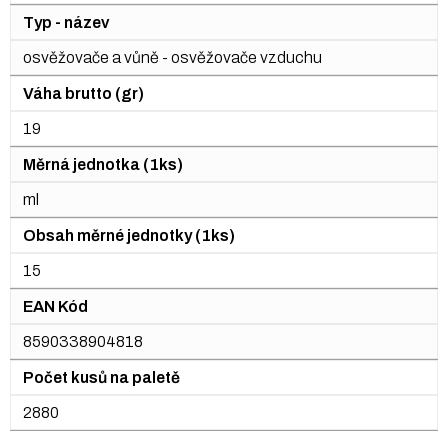
Typ - název
osvěžovače a vůně - osvěžovače vzduchu
Váha brutto (gr)
19
Měrná jednotka (1ks)
ml
Obsah měrné jednotky (1ks)
15
EAN Kód
8590338904818
Počet kusů na paletě
2880