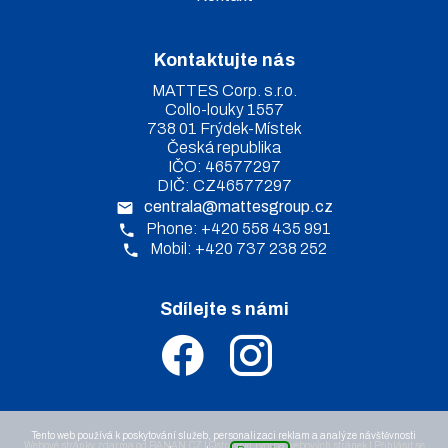
Kontaktujte nás
MATTES Corp. s.r.o.
Collo-louky 1557
738 01 Frýdek-Místek
Česká republika
IČO: 46577297
DIČ: CZ46577297
centrala@mattesgroup.cz
Phone: +420 558 435 991
Mobil: +420 737 238 252
Sdílejte s námi
.
.
Tento web používá k poskytování služeb, personalizaci reklam a analýze návštěvnosti
Webové stránky zdarma
od
BANAN.CZ
|
Ostravski Tvorba webových stránek
|
Přihlásit se