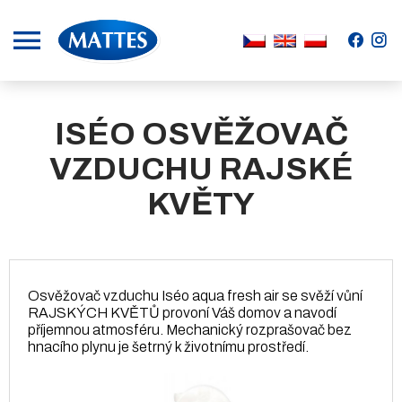
.
.
ISÉO OSVĚŽOVAČ
VZDUCHU RAJSKÉ
KVĚTY
Osvěžovač vzduchu Iséo aqua fresh air se svěží vůní
RAJSKÝCH KVĚTŮ provoní Váš domov a navodí
příjemnou atmosféru. Mechanický rozprašovač bez
hnacího plynu je šetrný k životnímu prostředí.