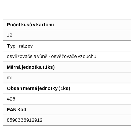
Počet kusů v kartonu
12
Typ - název
osvěžovače a vůně - osvěžovače vzduchu
Měrná jednotka (1ks)
ml
Obsah měrné jednotky (1ks)
425
EAN Kód
8590338912912