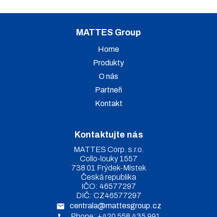
MATTES Group
Home
Produkty
O nás
Partneři
Kontakt
Kontaktujte nás
MATTES Corp. s.r.o.
Collo-louky 1557
738 01 Frýdek-Místek
Česká republika
IČO: 46577297
DIČ: CZ46577297
centrala@mattesgroup.cz
Phone: +420 558 435 991