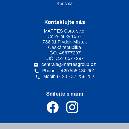
Kontakt
Kontaktujte nás
MATTES Corp. s.r.o.
Collo-louky 1557
738 01 Frýdek-Místek
Česká republika
IČO: 46577297
DIČ: CZ46577297
centrala@mattesgroup.cz
Phone: +420 558 435 991
Mobil: +420 737 238 252
Sdílejte s námi
.
.