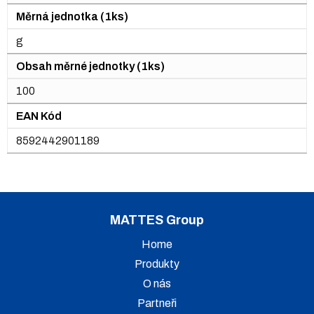
Měrná jednotka (1ks)
g
Obsah měrné jednotky (1ks)
100
EAN Kód
8592442901189
MATTES Group
Home
Produkty
O nás
Partneři