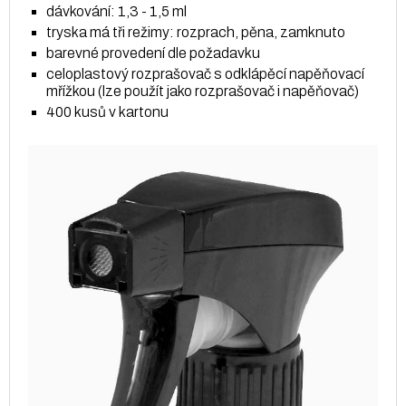
dávkování: 1,3 - 1,5 ml
tryska má tři režimy: rozprach, pěna, zamknuto
barevné provedení dle požadavku
celoplastový rozprašovač s odklápěcí napěňovací
mřížkou (lze použít jako rozprašovač i napěňovač)
400 kusů v kartonu