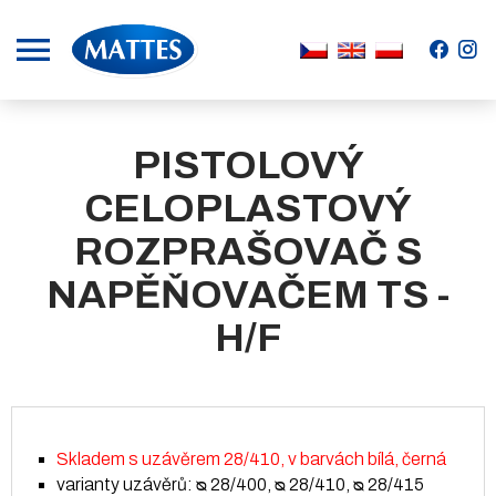
.
.
PISTOLOVÝ
CELOPLASTOVÝ
ROZPRAŠOVAČ S
NAPĚŇOVAČEM TS -
H/F
Skladem s uzávěrem 28/410, v barvách bílá, černá
varianty uzávěrů: ᴓ 28/400, ᴓ 28/410, ᴓ 28/415