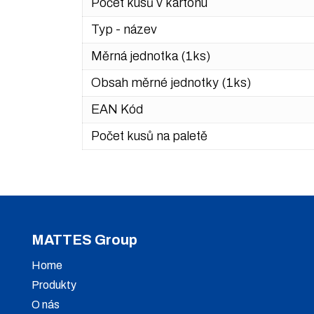
Počet kusů v kartonu
Typ - název
Měrná jednotka (1ks)
Obsah měrné jednotky (1ks)
EAN Kód
Počet kusů na paletě
MATTES Group
Home
Produkty
O nás