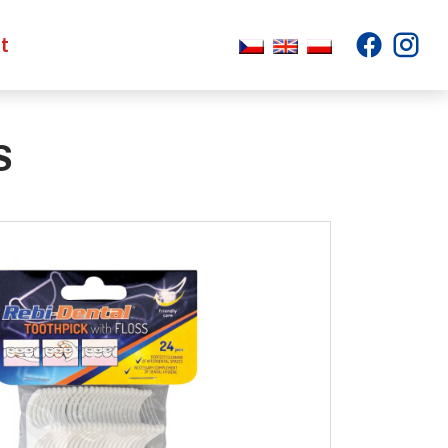
.
.
t
S