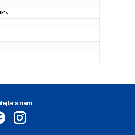
ukty
ílejte s námi
.
.