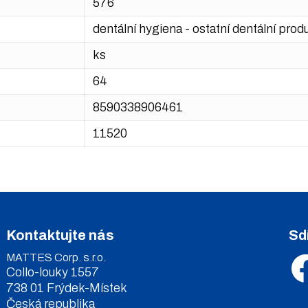
576
dentální hygiena - ostatní dentální prod
ks
64
8590338906461
11520
Kontaktujte nás
Sd
MATTES Corp. s.r.o.
Collo-louky 1557
738 01 Frýdek-Místek
Česká republika