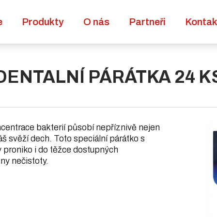
e
Produkty
O nás
Partneři
Kontak
DENTALNÍ PÁRÁTKA 24 K
centrace bakterií působí nepříznivě nejen
Váš svěží dech. Toto speciální párátko s
by proniko i do těžce dostupných
ny nečistoty.