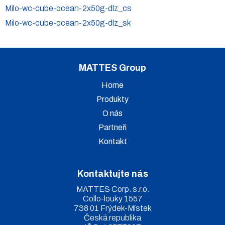
Milo-wc-cube-ocean-2x50g-dlz_cs
Milo-wc-cube-ocean-2x50g-dlz_sk
MATTES Group
Home
Produkty
O nás
Partneři
Kontakt
Kontaktujte nás
MATTES Corp. s.r.o.
Collo-louky 1557
738 01 Frýdek-Místek
Česká republika