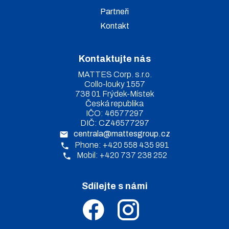
Partneři
Kontakt
Kontaktujte nás
MATTES Corp. s.r.o.
Collo-louky 1557
738 01 Frýdek-Místek
Česká republika
IČO: 46577297
DIČ: CZ46577297
centrala@mattesgroup.cz
Phone: +420 558 435 991
Mobil: +420 737 238 252
Sdílejte s námi
.
.